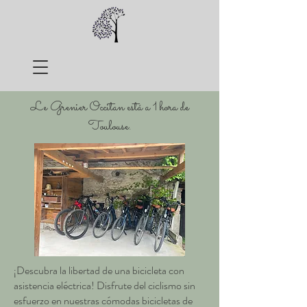
Le Grenier Occitan está a 1 hora de
Toulouse.
¡Descubra la libertad de una bicicleta con
asistencia eléctrica! Disfrute del ciclismo sin
esfuerzo en nuestras cómodas bicicletas de